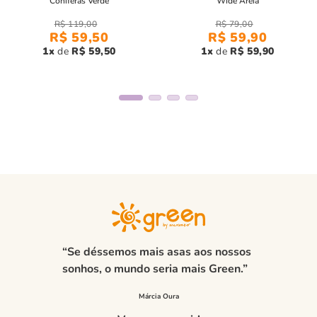
Coniferas Verde
Wide Areia
Com a
camiseta infantil menino astral manga longa azul
R$
119
,
00
R$
79
,
00
R$
59
,
50
R$
59
,
90
claro
, seu filho estará confortável, estiloso e pronto para
1
R$
59
,
50
1
R$
59
,
90
qualquer ocasião!
“Se déssemos mais asas aos nossos
sonhos, o mundo seria mais Green.”