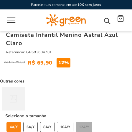
Parcele suas compras em até
10X sem juros
Camiseta Infantil Menino Astral Azul
Claro
Referência
:
GP693604701
R$
69
,
90
12%
R$
79
,
00
Outras cores
tamanho
4A/Y
6A/Y
8A/Y
10A/Y
12A/Y