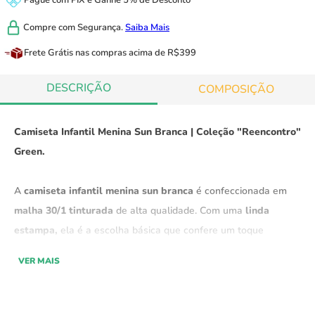
Pague com
PIX
e
Ganhe 5% de Desconto
Compre com
Segurança.
Saiba Mais
Frete Grátis
nas compras acima de R$399
DESCRIÇÃO
COMPOSIÇÃO
Camiseta Infantil Menina Sun Branca | Coleção "Reencontro"
Green.
A
camiseta infantil menina sun branca
é confeccionada em
malha 30/1 tinturada
de alta qualidade. Com uma
linda
estampa,
ela é a escolha básica que confere um toque
estiloso ao visual
, tornando-a perfeita para o
dia a dia.
traz o
VER MAIS
toque suave que as crianças precisam para se sentir
confortáveis, sem perder o estilo.