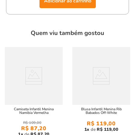
Adicionar ao carrinho
Com a
camiseta infantil menina sun branca,
sua filha terá um
visual cheio de estilo e conforto para qualquer ocasião, desde
um passeio ao parque até um evento especial.
Quem viu também gostou
Camiseta Infantil Menina
Blusa Infantil Menina Rib
Namibia Vermelha
Babados Off-White
R$
119
,
00
R$
109
,
00
R$
87
,
20
1
R$
119
,
00
1
R$
87
,
20