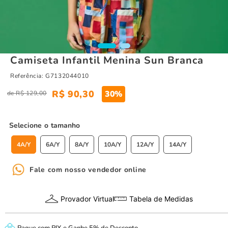
Camiseta Infantil Menina Sun Branca
Referência
:
G7132044010
R$
90
,
30
30%
R$
129
,
00
tamanho
4A/Y
6A/Y
8A/Y
10A/Y
12A/Y
14A/Y
Fale com nosso vendedor online
Provador Virtual
Tabela de Medidas