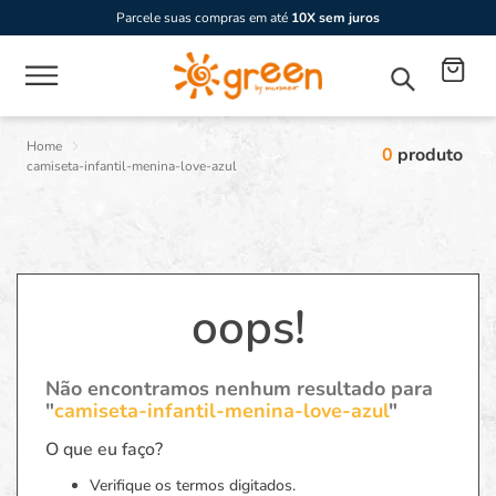
Parcele suas compras em até
10X sem juros
0
produto
camiseta-infantil-menina-love-azul
oops!
Não encontramos nenhum resultado para
"
camiseta-infantil-menina-love-azul
"
O que eu faço?
Verifique os termos digitados.