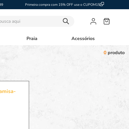
99
Primeira compra com 15% OFF use o CUPOM15
sca aqui
Praia
Acessórios
0
produto
amisa-