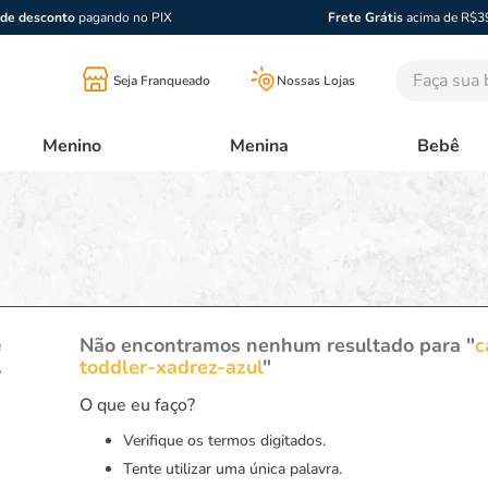
de desconto
pagando no PIX
Frete Grátis
acima de R$3
Faça sua bu
Seja Franqueado
Nossas Lojas
Menino
Menina
Bebê
!
Não encontramos nenhum resultado para "
c
toddler-xadrez-azul
"
O que eu faço?
Verifique os termos digitados.
Tente utilizar uma única palavra.