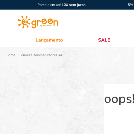
Parcele em até
10X sem juros
5% 
Lançamento
SALE
camisa-toddler-xadrez-azul
oops