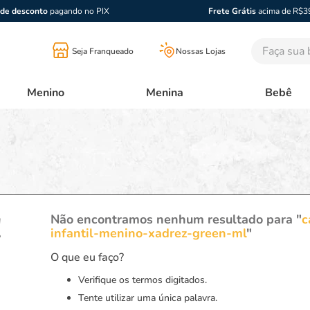
de desconto
pagando no PIX
Frete Grátis
acima de R$3
Faça sua bu
Seja Franqueado
Nossas Lojas
Menino
Menina
Bebê
!
Não encontramos nenhum resultado para "
c
infantil-menino-xadrez-green-ml
"
O que eu faço?
Verifique os termos digitados.
Tente utilizar uma única palavra.