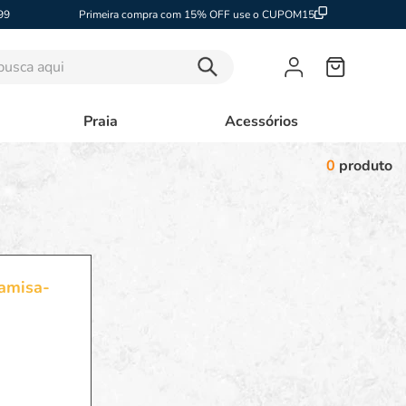
99
Primeira compra com 15% OFF use o CUPOM15
sca aqui
Praia
Acessórios
0
produto
amisa-