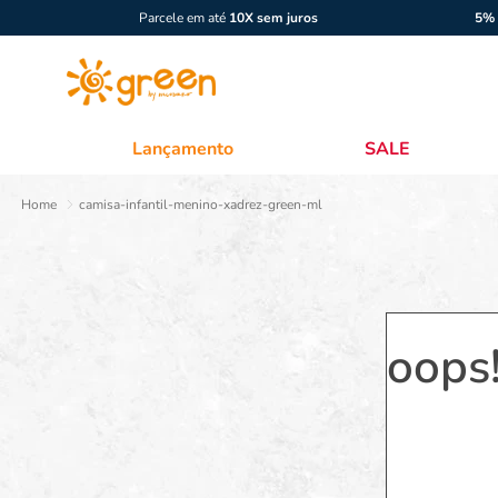
Parcele em até
10X sem juros
5% 
Lançamento
SALE
camisa-infantil-menino-xadrez-green-ml
oops