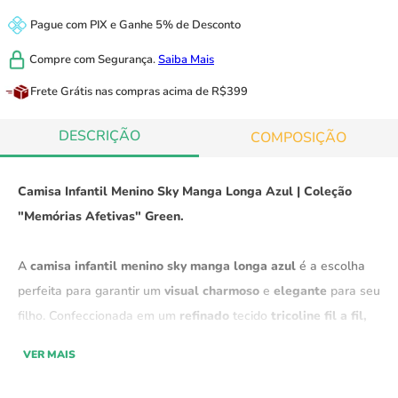
Pague com
PIX
e
Ganhe 5% de Desconto
Compre com
Segurança.
Saiba Mais
Frete Grátis
nas compras acima de R$399
DESCRIÇÃO
COMPOSIÇÃO
Camisa Infantil Menino Sky Manga Longa Azul | Coleção
"Memórias Afetivas" Green.
A
camisa infantil menino sky manga longa azul
é a escolha
perfeita para garantir um
visual charmoso
e
elegante
para seu
filho. Confeccionada em um
refinado
tecido
tricoline fil a fil,
ela oferece
toque suave
e
confortável
, sendo ideal para
VER MAIS
diversas ocasiões na
moda infantil
.