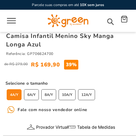
Parcele suas compras em até
10X sem juros
Camisa Infantil Menino Sky Manga
Longa Azul
Referência
:
GP706624700
R$
169
,
90
39%
R$
279
,
00
tamanho
4A/Y
6A/Y
8A/Y
10A/Y
12A/Y
Fale com nosso vendedor online
Provador Virtual
Tabela de Medidas