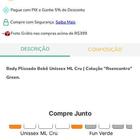
Pague com
PIX
e
Ganhe 5% de Desconto
Compre com
Segurança.
Saiba Mais
Frete Grátis
nas compras acima de R$399
DESCRIÇÃO
COMPOSIÇÃO
Body Plissado Bebê Unissex ML Cru | Coleção "Reencontro"
Green.
Compre Junto
6M
9M
12M
18M
14
15
16
17
18