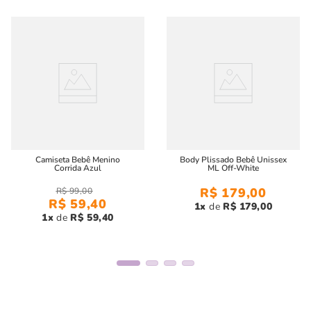
Camiseta Bebê Menino
Body Plissado Bebê Unissex
Corrida Azul
ML Off-White
R$
179
,
00
R$
99
,
00
R$
59
,
40
1
R$
179
,
00
1
R$
59
,
40