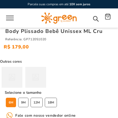
Parcele suas compras em até
10X sem juros
Body Plissado Bebê Unissex ML Cru
Referência
:
GP712051020
R$
179
,
00
Outras cores
tamanho
6M
9M
12M
18M
Fale com nosso vendedor online