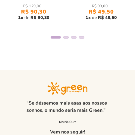
R$
129
,
00
R$
99
,
00
Design:
Manga longa e modelagem careca, ideal para
R$
90
,
30
R$
49
,
50
temperaturas amenas
1
R$
90
,
30
1
R$
49
,
50
Versatilidade:
Perfeita para criar looks encantadores e
delicados para diversas ocasiões
Com a
Blusa Toddler Unissex Plissada Careca Cru Manga
Longa,
seus filhos estarão sempre prontos para arrasar com
um visual cheio de charme, sofisticação e conforto!
“Se déssemos mais asas aos nossos
sonhos, o mundo seria mais Green.”
Vem nos seguir!