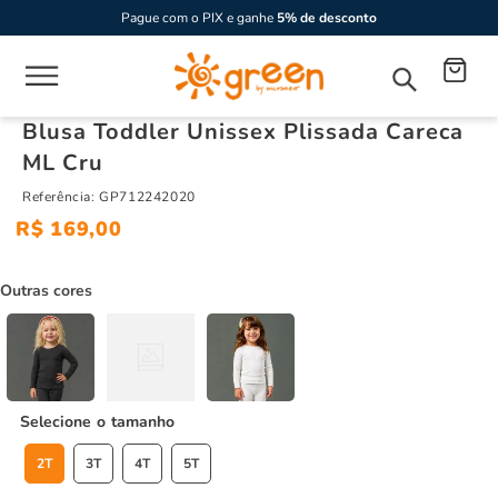
Pague com o PIX e ganhe
5% de desconto
Blusa Toddler Unissex Plissada Careca
ML Cru
Referência
:
GP712242020
R$
169
,
00
Outras cores
tamanho
2T
3T
4T
5T