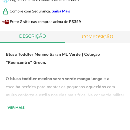
Pague com
PIX
e
Ganhe 5% de Desconto
Compre com
Segurança.
Saiba Mais
Frete Grátis
nas compras acima de R$399
DESCRIÇÃO
COMPOSIÇÃO
Blusa Toddler Menino Saran ML Verde | Coleção
"Reencontro" Green.
O
blusa toddler menino saran verde manga longa
é a
escolha perfeita para manter os pequenos
aquecidos
com
muito conforto
e
estilo
nos dias mais frios. Na cor v
erde militar
ele é perfeito para os dias mais frios.
Com um visual
versátil
e
VER MAIS
moderno,
combina facilmente com
diferentes looks,
sendo
ideal para
diversas ocasiões.