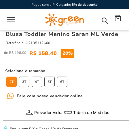
Pague com o PIX e ganhe
5% de desconto
Blusa Toddler Menino Saran ML Verde
Referência
:
G7135112600
R$
158
,
40
20%
R$
198
,
00
tamanho
2T
3T
4T
5T
6T
Fale com nosso vendedor online
Provador Virtual
Tabela de Medidas