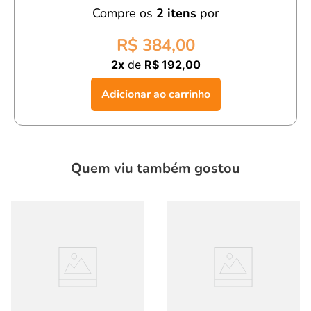
Compre os
2
itens
por
Versatilidade:
Perfeita para diversas ocasiões,
adicionando charme ao visual
R$ 384,00
2x
de
R$ 192,00
Com a
blusa infantil unissex plissada chumbo manga longa,
seus filhos estarão prontos para
arrasar
com
um look
Adicionar ao carrinho
sofisticado
,
confortável
e
cheio de charme
!
Quem viu também gostou