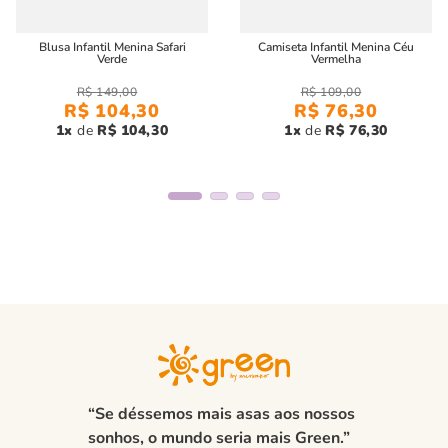
Blusa Infantil Menina Safari
Camiseta Infantil Menina Céu
Verde
Vermelha
R$
149
,
00
R$
109
,
00
R$
104
,
30
R$
76
,
30
1
R$
104
,
30
1
R$
76
,
30
“Se déssemos mais asas aos nossos
sonhos, o mundo seria mais Green.”