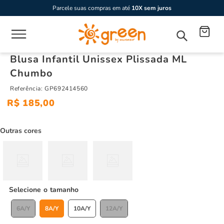
Parcele suas compras em até
10X sem juros
Blusa Infantil Unissex Plissada ML
Chumbo
Referência
:
GP692414560
R$
185
,
00
Outras cores
tamanho
6A/Y
8A/Y
10A/Y
12A/Y