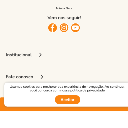
Vem nos seguir!
Institucional
Sobre a Marca
Fale conosco
Nossas Lojas
Usamos cookies para melhorar sua experiência de navegação. Ao continuar,
Vendedora Online
Seja Franqueado
você concorda com nossa
política de privacidade
.
Aceitar
Multimarcas
Segurança
Regulamento e Promoções
Comprar
Central de Atendimento
Entrega e frete
Opiniões
Como comprar