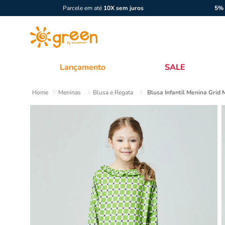
Parcele em até
10X sem juros
5% 
Lançamento
SALE
Meninas
Blusa e Regata
Blusa Infantil Menina Grid