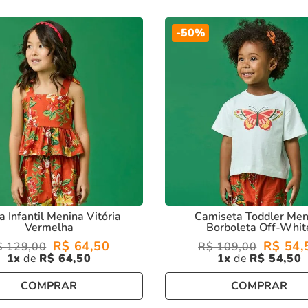
o conforto e sofisticação
ara compor visuais cheios de charme
-
50%
 filha estará pronta para
arrasar
com um look cheio de
a Infantil Menina Vitória
Camiseta Toddler Men
Vermelha
Borboleta Off-Whit
R$
64
,
50
R$
54
,
$
129
,
00
R$
109
,
00
1
R$
64
,
50
1
R$
54
,
50
COMPRAR
COMPRAR