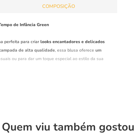
COMPOSIÇÃO
Tempo de Infância Green
a perfeita para criar
looks encantadores e delicados
tampada de alta qualidade
, essa blusa oferece
um
asuais ou para dar um toque especial ao estilo da sua
a
qualidade e durabilidade
que você procura,
tempo.
e suave
Quem viu também gostou
ernos e delicados