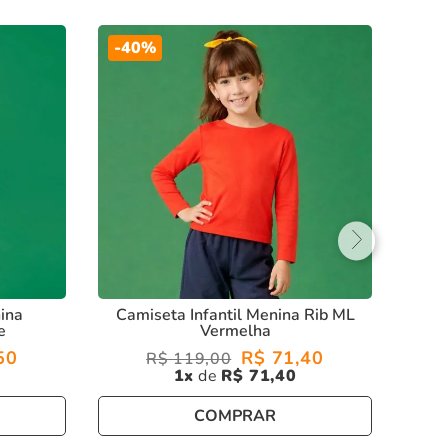
-
40%
Bl
ina
Camiseta Infantil Menina Rib ML
e
Vermelha
50
R$
71
,
40
R$
119
,
00
1
R$
71
,
40
COMPRAR