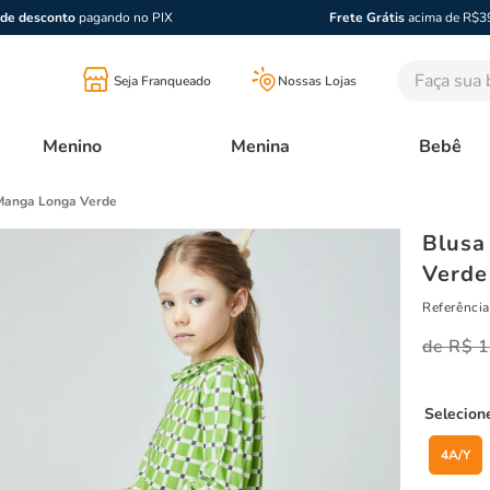
de desconto
pagando no PIX
Frete Grátis
acima de R$3
Faça sua bu
Seja Franqueado
Nossas Lojas
Menino
Menina
Bebê
 Manga Longa Verde
Blusa
Verde
Referência
R$
1
4A/Y