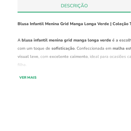
DESCRIÇÃO
Blusa Infantil Menina Grid Manga Longa Verde | Coleção 
A
blusa infantil menina grid manga longa verde
é a escolh
com um toque de
sofisticação
. Confeccionada em
malha es
visual leve
, com
excelente caimento
, ideal para ocasiões c
filha.
VER MAIS
Parte da
coleção "Tempo de Infância" Green
, a blusa traz 
proporcionando um look
elegante e confortável
ao mesmo 
Características:
Material:
Malha estampada de alta qualidade e toqu
Design:
Sofisticado e leve, ideal para criar looks mod