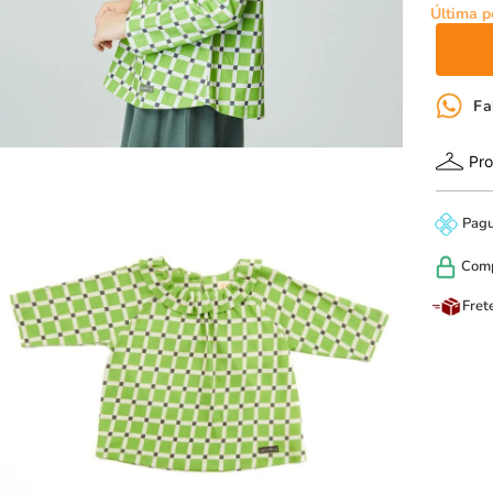
Última p
Fa
Pro
Pag
Com
Fret