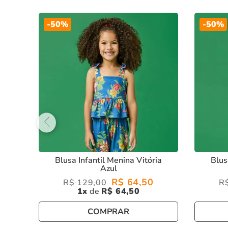
Conforto e Estilo:
Perfeita para o dia a dia, oferecend
Versatilidade:
Combina facilmente com outros itens p
-
50%
-
50%
Com a
blusa infantil menina grid manga longa verde
, sua
estilo e elegância!
Blusa Infantil Menina Vitória
Blus
Azul
R$
64
,
50
R$
129
,
00
R
1
R$
64
,
50
COMPRAR