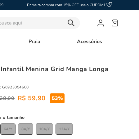
99
Primeira compra com 15% OFF use o CUPOM15
sca aqui
Praia
Acessórios
 Infantil Menina Grid Manga Longa
:
G6923054600
R$
59
,
90
28
,
00
53%
tamanho
6A/Y
8A/Y
10A/Y
12A/Y