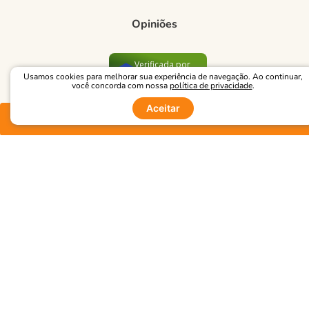
Trocas e devoluções
Opiniões
Formas de Pagamento
Política de Privacidade
Verificada por
Usamos cookies para melhorar sua experiência de navegação. Ao continuar,
você concorda com nossa
política de privacidade
.
Blog Green
Aceitar
Comprar
Regulamento e Promoções
Formas de Pagamentos
Blog
GREEN ECOMMERCE COMERCIO DE VESTUARIO LTDA - EPP, CPNJ:
26.928.666/0001-06 | RUA JOAQUIM MARRA, 1037- SÃO PAULO - SP -
CEP: 03514-003.