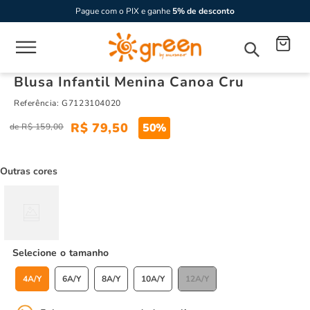
Pague com o PIX e ganhe
5% de desconto
Blusa Infantil Menina Canoa Cru
Referência
:
G7123104020
R$
79
,
50
50%
R$
159
,
00
Outras cores
tamanho
4A/Y
6A/Y
8A/Y
10A/Y
12A/Y