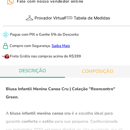
Fale com nosso vendedor online
Provador Virtual
Tabela de Medidas
Pague com
PIX
e
Ganhe 5% de Desconto
Compre com
Segurança.
Saiba Mais
Frete Grátis
nas compras acima de R$399
DESCRIÇÃO
COMPOSIÇÃO
Blusa Infantil Menina Canoa Cru | Coleção "Reencontro"
Green.
A
blusa infantil menina canoa cru
é a escolha ideal para
garantir
conforto
e
estilo
para sua pequena. Confeccionada
em
moletinho 271G estampa digital
de alta qualidade, ela dá