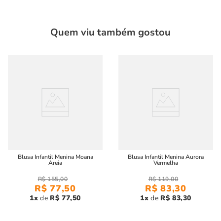
Coleção "Memórias Afetivas" Green By Missako.
A malha que utilizamos na maioria de nossas peças é um
Quem viu também gostou
pouco mais pesada e tem uma espessura de fio que
proporciona uma silhueta mais estruturada nas peças.
Blusa Infantil Menina Moana
Blusa Infantil Menina Aurora
Areia
Vermelha
R$
155
,
00
R$
119
,
00
R$
77
,
50
R$
83
,
30
1
R$
77
,
50
1
R$
83
,
30