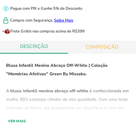
Pague com
PIX
e
Ganhe 5% de Desconto
Compre com
Segurança.
Saiba Mais
Frete Grátis
nas compras acima de R$399
DESCRIÇÃO
COMPOSIÇÃO
Blusa Infantil Menina Abraço Off-White | Coleção
"Memórias Afetivas" Green By Missako.
A
blusa infantil menina abraço off-white
é confeccionada em
malha 30/1 estampa cilindro de alta qualidade. Com uma linda
estampa de flores, ela proporciona um visual leve e com um
toque de sofisticação, ela é ideal para criar looks encantadores
VER MAIS
e delicados.