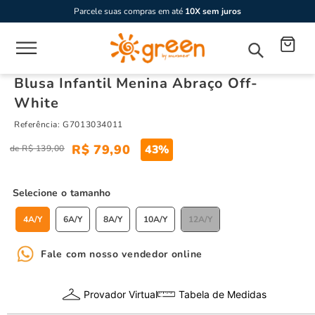
Parcele suas compras em até
10X sem juros
Blusa Infantil Menina Abraço Off-
White
Referência
:
G7013034011
R$
79
,
90
43%
R$
139
,
00
tamanho
4A/Y
6A/Y
8A/Y
10A/Y
12A/Y
Fale com nosso vendedor online
Provador Virtual
Tabela de Medidas