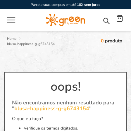
Parcele suas compras em até
10X sem juros
0
produto
blusa-happiness-g-g6743154
oops!
Não encontramos nenhum resultado para
"
blusa-happiness-g-g6743154
"
O que eu faço?
Verifique os termos digitados.