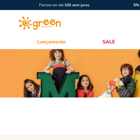
Parcele em até
10X sem juros
5% 
Lançamento
SALE