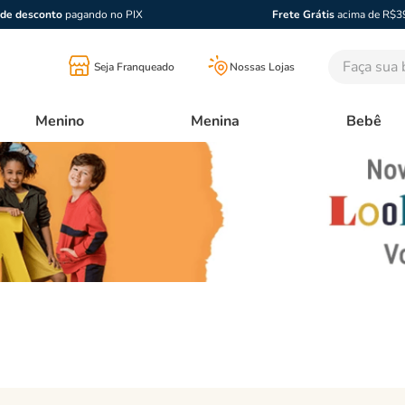
de desconto
pagando no PIX
Frete Grátis
acima de R$3
Faça sua bu
Seja Franqueado
Nossas Lojas
Menino
Menina
Bebê