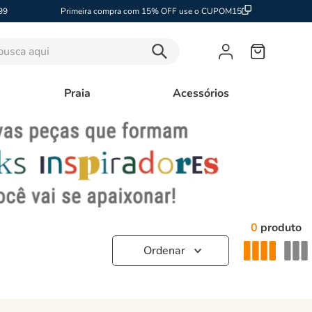
99
Primeira compra com 15% OFF use o CUPOM15
sca aqui
Praia
Acessórios
0
produto