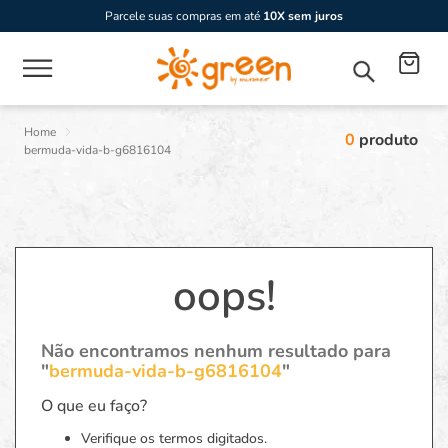
Parcele suas compras em até
10X sem juros
0
produto
bermuda-vida-b-g6816104
oops!
Não encontramos nenhum resultado para
"
bermuda-vida-b-g6816104
"
O que eu faço?
Verifique os termos digitados.