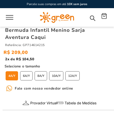
Parcele suas compras em até
10X sem juros
Bermuda Infantil Menino Sarja
Aventura Caqui
Referência
:
GP714614215
R$
209
,
00
2
R$
104
,
50
tamanho
4A/Y
6A/Y
8A/Y
10A/Y
12A/Y
Fale com nosso vendedor online
Provador Virtual
Tabela de Medidas