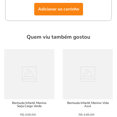
Com a
bermuda infantil menino sarja aventura caqui,
Adicionar ao carrinho
seu
filho estará confortável, estiloso e pronto para aproveitar o
verão com muito charme e estilo!
Quem viu também gostou
Bermuda Infantil Menino
Bermuda Infantil Menino Vida
Sarja Cargo Verde
Azul
R$
229
,
00
R$
149
,
00