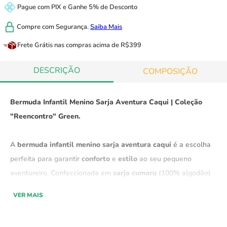
Pague com
PIX
e
Ganhe 5% de Desconto
Compre com
Segurança.
Saiba Mais
Frete Grátis
nas compras acima de R$399
DESCRIÇÃO
COMPOSIÇÃO
Bermuda Infantil Menino Sarja Aventura Caqui | Coleção
"Reencontro" Green.
A
bermuda infantil menino sarja aventura caqui
é a escolha
perfeita para garantir
conforto
e
estilo
ao seu pequeno
aventureiro. Confeccionada em
sarja cumaru
(100% algodão)
de altíssima qualidade, ela garante um
caimento impecável
e
VER MAIS
proporciona o toque suave, com um visual
único
e
elegante
, é
uma peça ideal para
várias ocasiões.