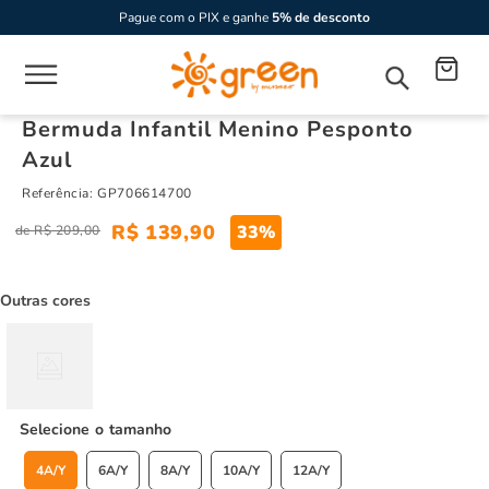
Pague com o PIX e ganhe
5% de desconto
Bermuda Infantil Menino Pesponto
Azul
Referência
:
GP706614700
R$
139
,
90
33%
R$
209
,
00
Outras cores
tamanho
4A/Y
6A/Y
8A/Y
10A/Y
12A/Y