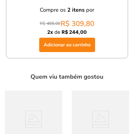
caimento perfeito e toque suave.
Compre os
2
itens
por
Design Sofisticado:
Visual sofisticado, estilo esportivo.
R$ 309,80
R$ 488,00
Com a
bermuda infantil menino pesponto azul,
seu filho
2x
de
R$ 244,00
estará confortável, estiloso e pronto para aproveitar o verão
com muito charme e estilo!
Adicionar ao carrinho
Quem viu também gostou