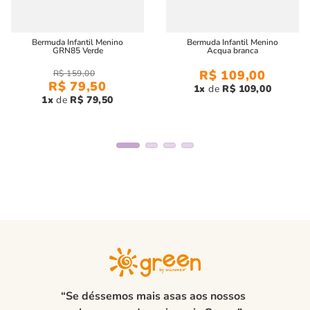
Bermuda Infantil Menino
Bermuda Infantil Menino
GRN85 Verde
Acqua branca
R$
109
,
00
R$
159
,
00
R$
79
,
50
1
R$
109
,
00
1
R$
79
,
50
“Se déssemos mais asas aos nossos