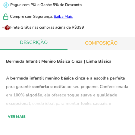
Pague com
PIX
e
Ganhe 5% de Desconto
Compre com
Segurança.
Saiba Mais
Frete Grátis
nas compras acima de R$399
DESCRIÇÃO
COMPOSIÇÃO
Bermuda Infantil Menino Básica Cinza | Linha Básica
A
bermuda infantil menino básica cinza
é a escolha perfeita
para garantir
conforto e estilo
ao seu pequeno. Confeccionada
em
100% algodão
, ela oferece
toque suave
e
qualidade
excepcional
, sendo ideal para montar
looks casuais e
elegantes
.
VER MAIS
Parte da
linha Básica
, essa bermuda é uma peça fundamental