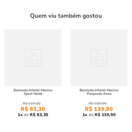
no guarda-roupa infantil, proporcionando versatilidade e
conforto em qualquer ocasião.
Quem viu também gostou
Características:
Material:
100% algodão, macio e durável
Conforto e Estilo:
Ideal para o dia a dia, com caimento
perfeito e toque suave
Com a
bermuda infantil menino básica cinza
, seu filho estará
confortável e estiloso em qualquer momento!
Bermuda Infantil Menino
Bermuda Infantil Menino
Sport Verde
Pesponto Areia
R$
119
,
00
R$
209
,
00
R$
83
,
30
R$
139
,
90
1
R$
83
,
30
1
R$
139
,
90