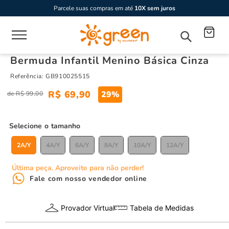
Parcele suas compras em até
10X sem juros
Bermuda Infantil Menino Básica Cinza
Referência
:
GB910025515
R$
69
,
90
29%
R$
99
,
00
tamanho
2A/Y
4A/Y
6A/Y
8A/Y
10A/Y
12A/Y
Última peça. Aproveite para não perder!
Fale com nosso vendedor online
Provador Virtual
Tabela de Medidas