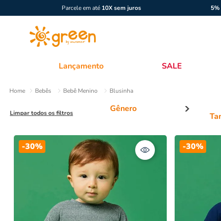
Parcele em até
10X sem juros
5% 
Lançamento
SALE
Bebês
Bebê Menino
Blusinha
Limpar todos os filtros
Ta
Menino
B
-
30%
-
30%