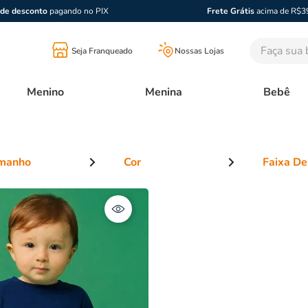
de desconto
pagando no PIX
Frete Grátis
acima de R$3
Faça sua bu
Seja Franqueado
Nossas Lojas
Menino
Menina
Bebê
manho
Cor
Faixa De
ebê
R$ 76,00