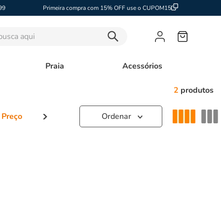
99
Primeira compra com 15% OFF use o CUPOM15
sca aqui
Praia
Acessórios
2
produtos
 Preço
–
R$ 80,00