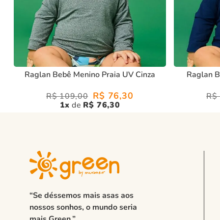
Raglan Bebê Menino Praia UV Cinza
Raglan B
R$
76
,
30
R$
109
,
00
R$
1
R$
76
,
30
“Se déssemos mais asas aos
nossos sonhos, o mundo seria
mais Green.”