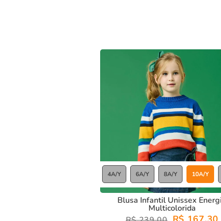
Conforto e Estilo:
Ideal para o inverno, com excelent
Com a
blusa infantil unissex energia multicolorida
, os peq
pronto para aproveitar as aventuras do inverno com total li
4A/Y
6A/Y
8A/Y
10A/Y
Blusa Infantil Unissex Energ
Multicolorida
R$ 167,30
R$ 239,00