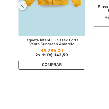
Blusa 
R
Jaqueta Infantil Unissex Corta
Vento Sungreen Amarelo
R$
285
,
00
2
R$
142
,
50
COMPRAR