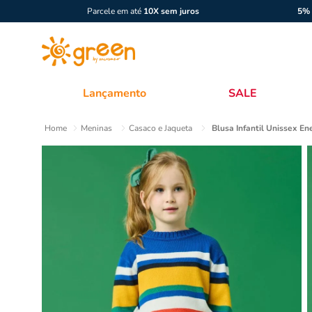
Parcele em até
10X sem juros
5% 
Lançamento
SALE
Meninas
Casaco e Jaqueta
Blusa Infantil Unissex En