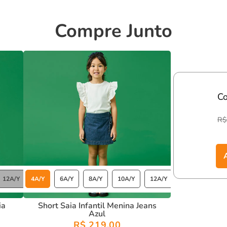
e caimento e toque suave.
Compre Junto
uenos estarão protegidos, confortáveis e estilosos,
berdade!
C
R$
12A/Y
4A/Y
6A/Y
8A/Y
10A/Y
12A/Y
ia
Short Saia Infantil Menina Jeans
Azul
R$ 219,00