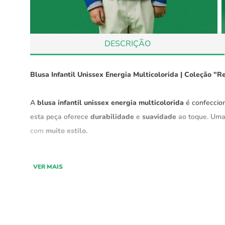
DESCRIÇÃO
Blusa Infantil Unissex Energia Multicolorida | Coleção "
A
blusa infantil unissex energia multicolorida
é confecci
esta peça oferece
durabilidade
e
suavidade
ao toque. Uma
com
muito estilo.
Parte da
c
oleção "Reencontro" Green,
a blusa oferece conf
VER MAIS
durabilidade e resistência.
Características:
Material:
belcryl de alta qualidade e conforto.