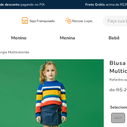
de desconto
pagando no PIX
Frete Grátis
acima de R$3
Faça sua bu
Seja Franqueado
Nossas Lojas
Menino
Menina
Bebê
ergia Multicolorida
Blusa 
Multi
Referência
R$
2
4A/Y