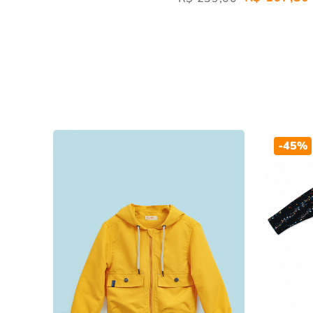
-
45%