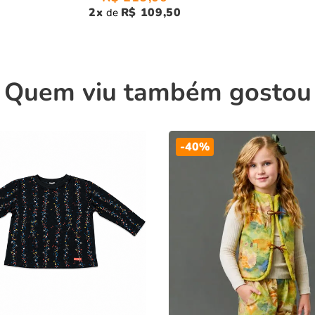
2
x
R$ 109,50
de
Quem viu também gostou
-
40%