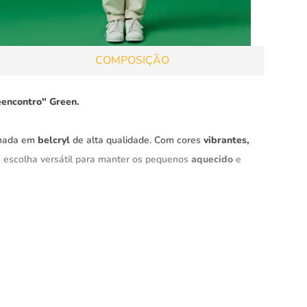
COMPOSIÇÃO
Reencontro" Green.
onada em
belcryl
de alta qualidade. Com cores
vibrantes,
 escolha versátil para manter os pequenos
aquecido
e
orto e proteção o dia todo. Além disso, garante maior