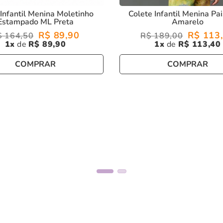
Infantil Menina Moletinho
Colete Infantil Menina P
Estampado ML Preta
Amarelo
R$
89
,
90
R$
113
,
$
164
,
50
R$
189
,
00
1
R$
89
,
90
1
R$
113
,
40
COMPRAR
COMPRAR