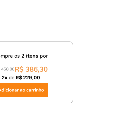
ompre os
2
itens
por
R$ 386,30
 458,00
2x
de
R$ 229,00
Adicionar ao carrinho