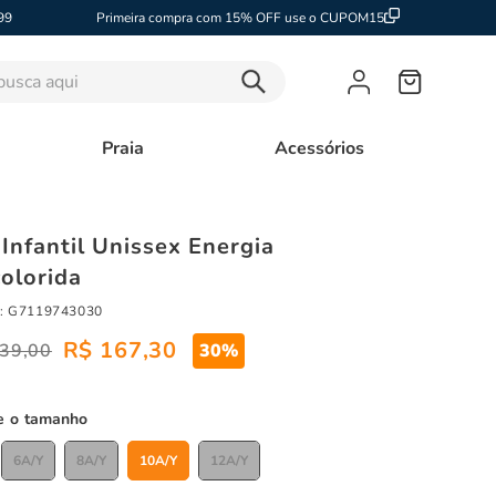
99
Primeira compra com 15% OFF use o CUPOM15
sca aqui
Praia
Acessórios
Infantil Unissex Energia
colorida
:
G7119743030
R$
167
,
30
39
,
00
30%
tamanho
6A/Y
8A/Y
10A/Y
12A/Y