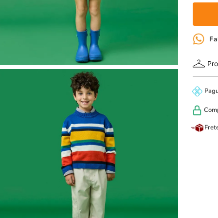
Fa
Pro
Pag
Com
Fret