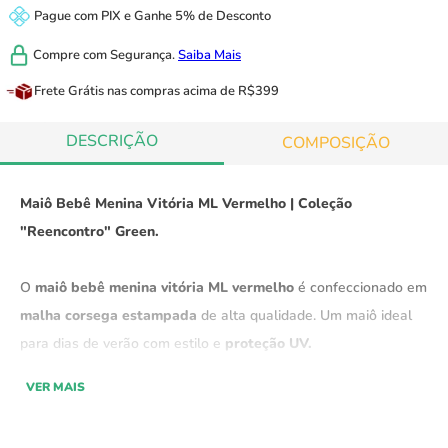
Pague com
PIX
e
Ganhe 5% de Desconto
Compre com
Segurança.
Saiba Mais
Frete Grátis
nas compras acima de R$399
DESCRIÇÃO
COMPOSIÇÃO
Maiô Bebê Menina Vitória ML Vermelho | Coleção
"Reencontro" Green.
O
maiô bebê menina vitória ML vermelho
é confeccionado em
malha corsega estampada
de alta qualidade. Um maiô ideal
para dias de verão
com estilo e
proteção UV.
VER MAIS
Parte da
coleção "Reencontro" Green
, o maiô combina
conforto e praticidade
, com
tecido de secagem rápida
e
um