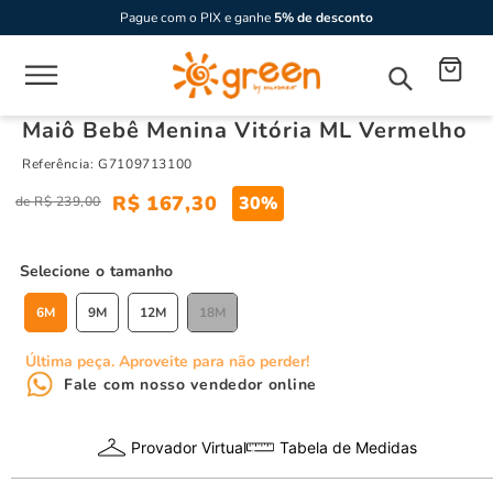
Pague com o PIX e ganhe
5% de desconto
Maiô Bebê Menina Vitória ML Vermelho
Referência
:
G7109713100
R$
167
,
30
30%
R$
239
,
00
tamanho
6M
9M
12M
18M
Última peça. Aproveite para não perder!
Fale com nosso vendedor online
Provador Virtual
Tabela de Medidas