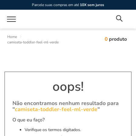
Parcele suas compras em até
10X sem juros
0
produto
camiseta-toddler-feel-ml-verde
oops!
Não encontramos nenhum resultado para
"
camiseta-toddler-feel-ml-verde
"
O que eu faço?
Verifique os termos digitados.