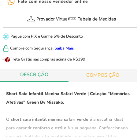
Fale com nosso vendedor online
Provador Virtual
Tabela de Medidas
Pague com
PIX
e
Ganhe 5% de Desconto
Compre com
Segurança.
Saiba Mais
Frete Grátis
nas compras acima de R$399
DESCRIÇÃO
COMPOSIÇÃO
Short Saia Infantil Menina Safari Verde | Coleção "Memórias
Afetivas" Green By Missako.
O
short saia infantil menina safari verde
é a escolha ideal
para garantir
conforto e estilo
à sua pequena. Confeccionado
em
sarja bolt de alta qualidade
, tornando-o
versátil e