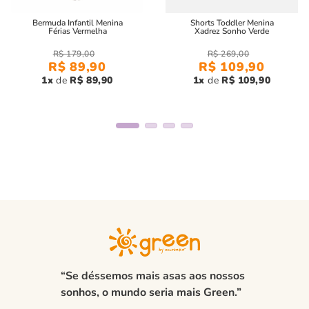
Bermuda Infantil Menina
Shorts Toddler Menina
Férias Vermelha
Xadrez Sonho Verde
R$
179
,
00
R$
269
,
00
R$
89
,
90
R$
109
,
90
1
R$
89
,
90
1
R$
109
,
90
“Se déssemos mais asas aos nossos
sonhos, o mundo seria mais Green.”