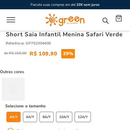
Parcele suas compras em até
10X sem juros
Short Saia Infantil Menina Safari Verde
Referência
:
GP702304600
R$
109
,
90
29%
R$
155
,
00
Outras cores
tamanho
4A/Y
6A/Y
8A/Y
10A/Y
12A/Y