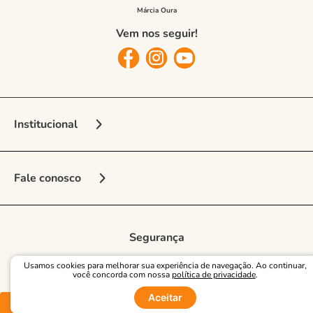
Vem nos seguir!
Institucional
Sobre a Marca
Fale conosco
Nossas Lojas
Vendedora Online
Seja Franqueado
Multimarcas
Segurança
Regulamento e Promoções
Central de Atendimento
Entrega e frete
Usamos cookies para melhorar sua experiência de navegação. Ao continuar,
você concorda com nossa
política de privacidade
.
Como comprar
Aceitar
Comprar