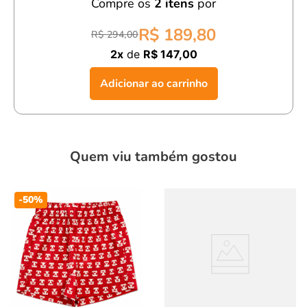
Compre os
2
itens
por
confortável, estilosa e pronta para brilhar!
R$ 189,80
R$ 294,00
2x
de
R$ 147,00
Adicionar ao carrinho
Quem viu também gostou
-
50%