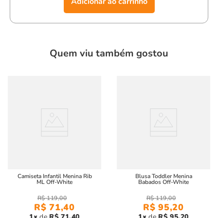
Adicionar ao carrinho
Quem viu também gostou
Camiseta Infantil Menina Rib
Blusa Toddler Menina
ML Off-White
Babados Off-White
R$
119
,
00
R$
119
,
00
R$
71
,
40
R$
95
,
20
1
R$
71
,
40
1
R$
95
,
20