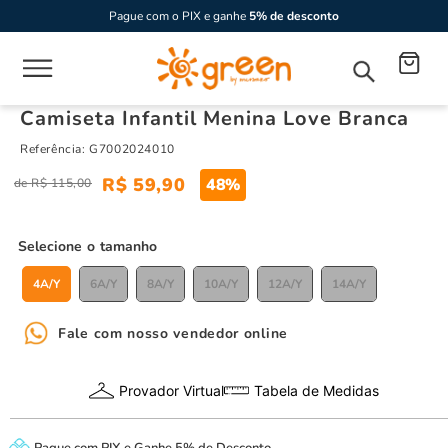
Pague com o PIX e ganhe
5% de desconto
Camiseta Infantil Menina Love Branca
Referência
:
G7002024010
R$
59
,
90
48%
R$
115
,
00
tamanho
4A/Y
6A/Y
8A/Y
10A/Y
12A/Y
14A/Y
Fale com nosso vendedor online
Provador Virtual
Tabela de Medidas