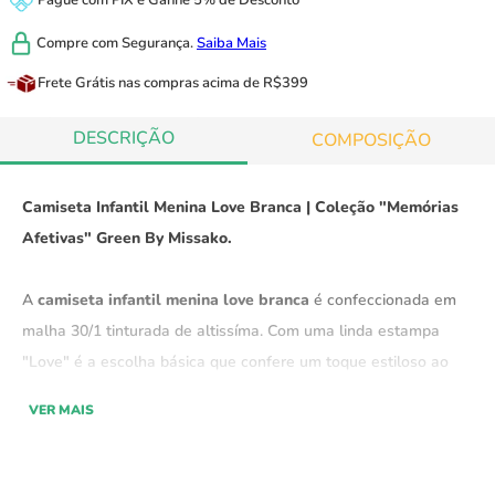
Pague com
PIX
e
Ganhe 5% de Desconto
Compre com
Segurança.
Saiba Mais
Frete Grátis
nas compras acima de R$399
DESCRIÇÃO
COMPOSIÇÃO
Camiseta Infantil Menina Love Branca | Coleção "Memórias
Afetivas" Green By Missako.
A
camiseta infantil menina love branca
é confeccionada em
malha 30/1 tinturada de altissíma. Com uma linda estampa
"Love" é a escolha básica que confere um toque estiloso ao
visual, tornando-a perfeita para o dia a dia.
VER MAIS
Coleção "Memórias Afetivas" Green By Missako.
A malha que utilizamos na maioria de nossas peças é um