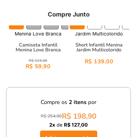
pouco mais pesada e tem uma espessura de fio que
Compre Junto
proporciona uma silhueta mais estruturada nas peças.
4A/Y
6A/Y
8A/Y
10A/Y
4A/Y
12A/Y
6A/Y
14A/Y
8A/Y
10A/Y
Camiseta Infantil
Short Infantil Menina
Menina Love Branca
Jardim Multicolorido
R$ 139,00
R$ 115,00
R$ 59,90
Compre os
2
itens
por
R$ 198,90
R$ 254,00
2x
de
R$ 127,00