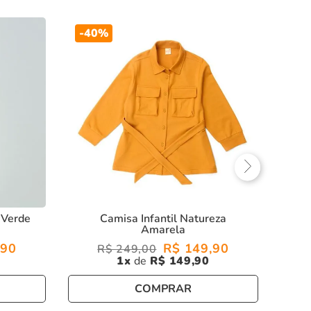
-
40%
Indisp
Avise-m
C
 Verde
Camisa Infantil Natureza
Amarela
90
R$
149
,
90
R$
249
,
00
1
R$
149
,
90
COMPRAR