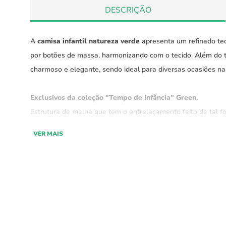
DESCRIÇÃO
A
camisa infantil natureza verde
apresenta um refinado teci
por botões de massa, harmonizando com o tecido. Além do t
charmoso e elegante, sendo ideal para diversas ocasiões na 
Exclusivos da coleção "Tempo de Infância" Green.
Estrutura de malha que tem o entrelaçamento feito de tal fo
“flutuantes”. Nosso moletinho é diferenciado, mais denso, 
VER MAIS
estável. A superfície lisa do lado de fora é resultado també
exclusivas Green!