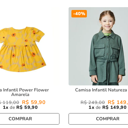
-
40%
a Infantil Power Flower
Camisa Infantil Natureza
Amarela
R$
59
,
90
R$
149
,
$
119
,
00
R$
249
,
00
1
R$
59
,
90
1
R$
149
,
90
COMPRAR
COMPRAR