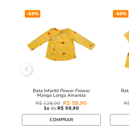
-
53%
-
50%
va
Bata Infantil Power Flower
Bat
Manga Longa Amarela
R$
59
,
90
R$
128
,
00
R
1
R$
59
,
90
COMPRAR