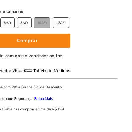
tamanho
6A/Y
8A/Y
10A/Y
12A/Y
Comprar
le com nosso vendedor online
vador Virtual
Tabela de Medidas
ue com
PIX
e
Ganhe 5% de Desconto
pre com
Segurança.
Saiba Mais
e Grátis
nas compras acima de R$399