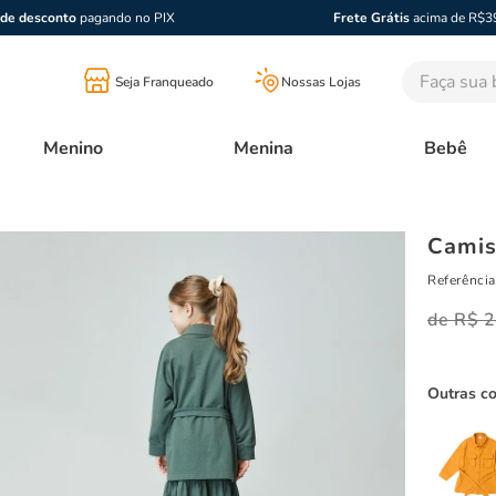
de desconto
pagando no PIX
Frete Grátis
acima de R$3
Faça sua bu
Seja Franqueado
Nossas Lojas
Menino
Menina
Bebê
Camis
Referência
R$
2
Outras c