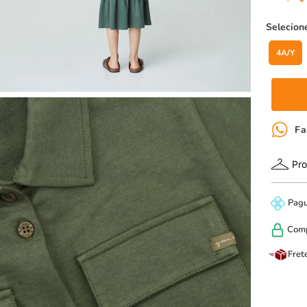
4A/Y
Fa
Pro
Pag
Com
Fret