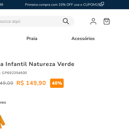
99
Primeira compra com 15% OFF use o CUPOM15
sca aqui
Praia
Acessórios
a Infantil Natureza Verde
:
GP692354600
R$
149
,
90
49
,
00
40%
ores