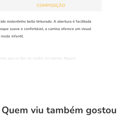
COMPOSIÇÃO
do molentinho bello tinturado. A abertura é facilitada
oque suave e confortável, a camisa oferece um visual
moda infantil.
rma que os fios da malha, no interior, fiquem
com a construção mais fechada e por isso muito mais
m da construção. Artigo ideal para tops e bottoms. Cores
Quem viu também gostou