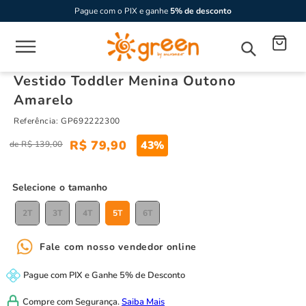
Pague com o PIX e ganhe
5% de desconto
Vestido Toddler Menina Outono
Amarelo
Referência
:
GP692222300
R$
79
,
90
43%
R$
139
,
00
tamanho
2T
3T
4T
5T
6T
Fale com nosso vendedor online
Pague com
PIX
e
Ganhe 5% de Desconto
Compre com
Segurança.
Saiba Mais