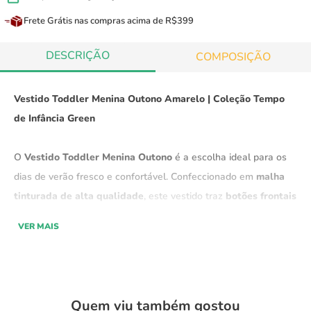
Frete Grátis
nas compras acima de R$399
DESCRIÇÃO
COMPOSIÇÃO
Vestido Toddler Menina Outono Amarelo | Coleção Tempo
de Infância Green
O
Vestido Toddler Menina Outono
é a escolha ideal para os
dias de verão fresco e confortável. Confeccionado em
malha
tinturada de alta qualidade
, este vestido traz
botões frontais
que adicionam um toque de sofisticação ao design.
VER MAIS
Com um
caimento leve e fluido
, ele oferece conforto durante
o dia todo, proporcionando liberdade para a sua pequena
brincar e se divertir. O tom vibrante traz frescor ao visual,
Quem viu também gostou