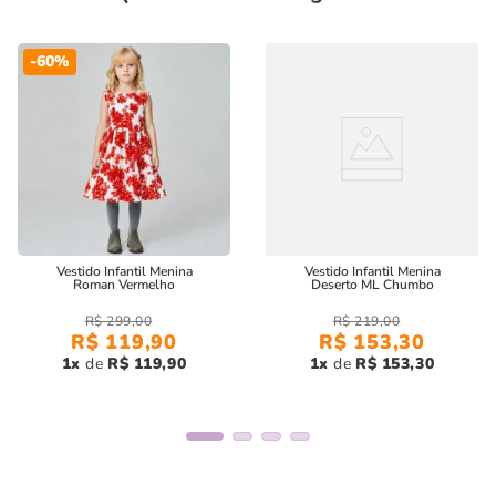
tornando-a ainda mais encantadora.
-
60%
Exclusivo da coleção "Tempo de Infância" Green
, esse
vestido é perfeito para quem busca uma peça versátil, com
qualidade e estilo.
Características:
Material:
Malha tinturada de alta qualidade
Design:
Botões frontais, caimento fluido e leve
Vestido Infantil Menina
Vestido Infantil Menina
Roman Vermelho
Deserto ML Chumbo
R$
299
,
00
R$
219
,
00
R$
119
,
90
R$
153
,
30
Com o
Vestido Toddler Menina Outono
, sua filha estará
1
R$
119
,
90
1
R$
153
,
30
pronta para arrasar com estilo e conforto nos dias mais frescos
do verão!