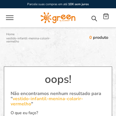
Parcele suas compras em até
10X sem juros
0
produto
vestido-infantil-menina-colorir-
vermelho
oops!
Não encontramos nenhum resultado para
"
vestido-infantil-menina-colorir-
vermelho
"
O que eu faço?