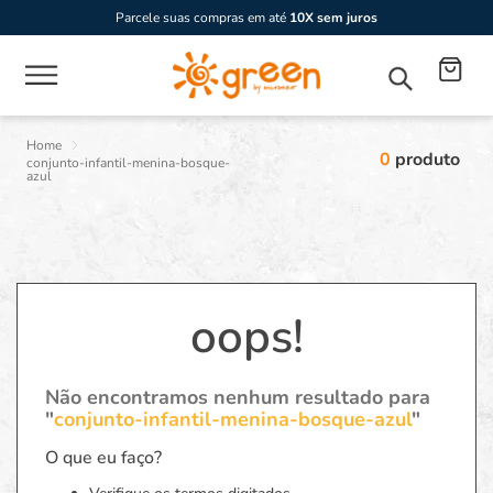
Parcele suas compras em até
10X sem juros
0
produto
conjunto-infantil-menina-bosque-
azul
oops!
Não encontramos nenhum resultado para
"
conjunto-infantil-menina-bosque-azul
"
O que eu faço?