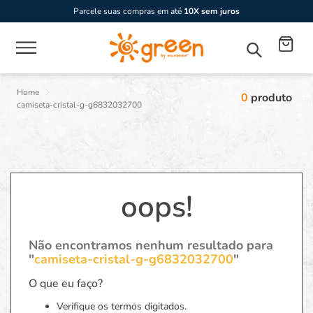
Parcele suas compras em até
10X sem juros
0
produto
camiseta-cristal-g-g6832032700
oops!
Não encontramos nenhum resultado para
"
camiseta-cristal-g-g6832032700
"
O que eu faço?
Verifique os termos digitados.