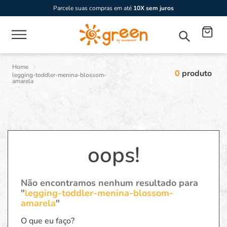
Parcele suas compras em até
10X sem juros
0
produto
legging-toddler-menina-blossom-
amarela
oops!
Não encontramos nenhum resultado para
"
legging-toddler-menina-blossom-
amarela
"
O que eu faço?